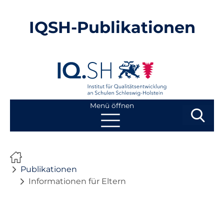
IQSH-Publikationen
Menü öffnen
Suchbegri
Suchen
Navigation
Start
überspringen
Publikationen
Publikationen
Informationen für Eltern
Neuheiten
Ausbildung von Lehrkräften