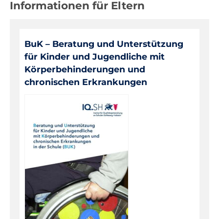
Informationen für Eltern
Digitale Medien
Evaluationen, Bildungsmonitoring
BuK – Beratung und Unterstützung
Fortbildungen
für Kinder und Jugendliche mit
Informationen für Eltern
Körperbehinderungen und
chronischen Erkrankungen
Inklusion, Sonderpädagogik
Pädagogik, Prävention
Über das IQSH
Unterrichts-, Personal-, Schulentwicklung
Unterrichtsfächer
Warenkorb
Kontakt