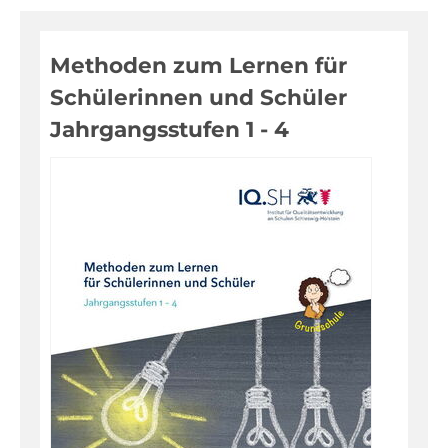
Digitale Medien
Methoden zum Lernen für
Evaluationen, Bildungsmonitoring
Schülerinnen und Schüler
Fortbildungen
Jahrgangsstufen 1 - 4
Informationen für Eltern
Inklusion, Sonderpädagogik
Pädagogik, Prävention
Über das IQSH
Unterrichts-, Personal-, Schulentwicklung
Unterrichtsfächer
Warenkorb
Kontakt