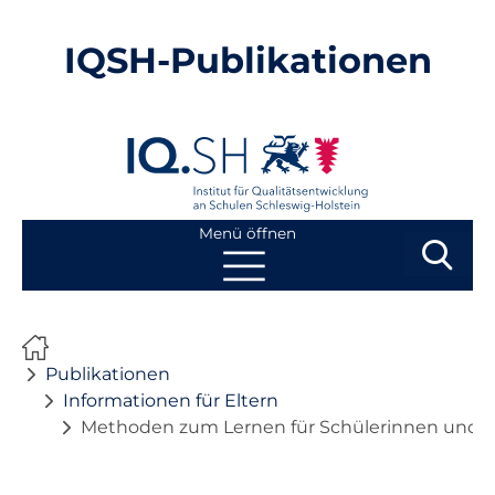
IQSH-Publikationen
Menü öffnen
Suchbegri
Suchen
Navigation
Start
überspringen
Publikationen
Publikationen
Informationen für Eltern
Methoden zum Lernen für Schülerinnen und Sc
Neuheiten
Ausbildung von Lehrkräften