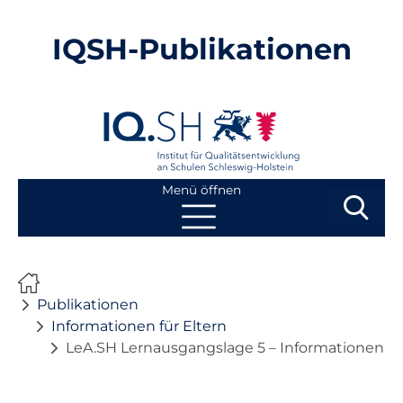
IQSH-Publikationen
Menü öffnen
Suchbegri
Suchen
Navigation
Start
überspringen
Publikationen
Publikationen
Informationen für Eltern
LeA.SH Lernausgangslage 5 – Informationen für
Neuheiten
Ausbildung von Lehrkräften