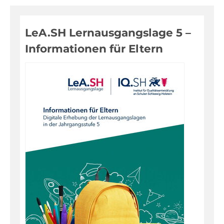
Digitale Medien
LeA.SH Lernausgangslage 5 –
Evaluationen, Bildungsmonitoring
Informationen für Eltern
Fortbildungen
Informationen für Eltern
Inklusion, Sonderpädagogik
Pädagogik, Prävention
Über das IQSH
Unterrichts-, Personal-, Schulentwicklung
Unterrichtsfächer
Warenkorb
Kontakt