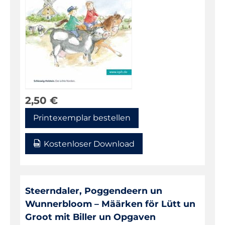
Niederdeutsch
Philosophie
Physik
Religion
Sachunterricht
Sport
2,50
€
Technik
Printexemplar bestellen
Textillehre
Kostenloser Download
Weltkunde
Wirtschaft/Politik
Warenkorb
Steerndaler, Poggendeern un
Wunnerbloom – Määrken för Lütt un
Groot mit Biller un Opgaven
Kontakt