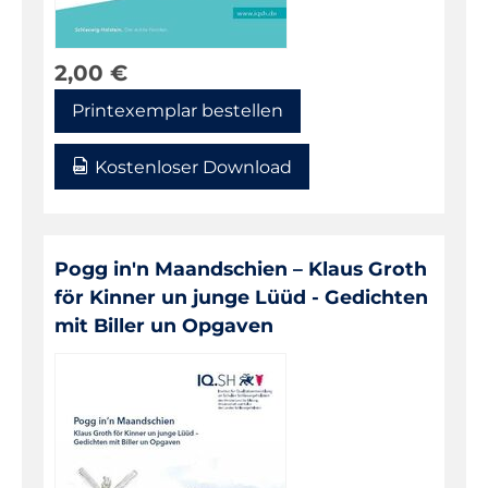
Dänisch
Deutsch
2,00
€
Deutsch als Zweitsprache
Printexemplar bestellen
Englisch
Französisch
Kostenloser Download
Friesisch
Geographie
Pogg in'n Maandschien – Klaus Groth
Geschichte
för Kinner un junge Lüüd - Gedichten
Kunst
mit Biller un Opgaven
Latein
Mathematik
Musik
Naturwissenschaften