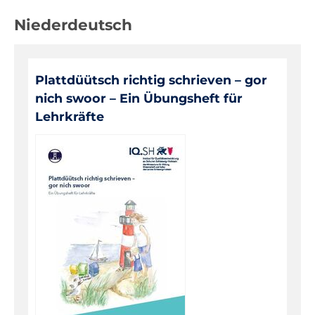
Niederdeutsch
Digitale Medien
Evaluationen, Bildungsmonitoring
Fortbildungen
Plattdüütsch richtig schrieven – gor
Informationen für Eltern
nich swoor – Ein Übungsheft für
Lehrkräfte
Inklusion, Sonderpädagogik
Pädagogik, Prävention
Über das IQSH
Unterrichts-, Personal-, Schulentwicklung
Unterrichtsfächer
Bilingualer Unterricht
Biologie
Darstellendes Spiel