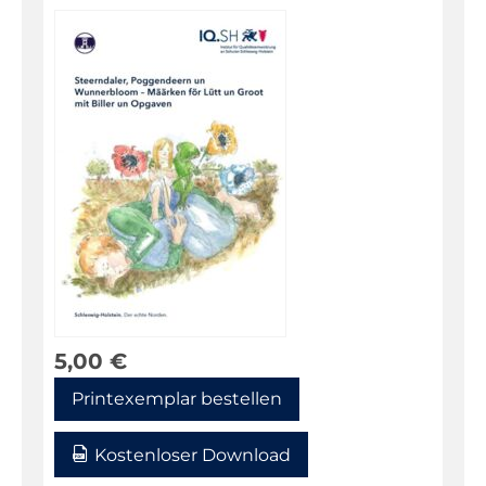
Fachportal
5,00
€
Printexemplar bestellen
Kostenloser Download