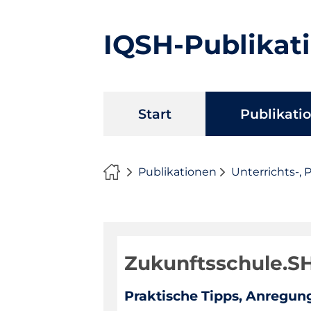
IQSH-Publikat
Navigation
Start
Publikati
überspringen
Publikationen
Unterrichts-, 
Zukunftsschule.SH
Praktische Tipps, Anregun