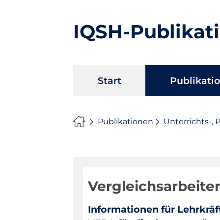
IQSH-Publikat
Navigation
Start
Publikati
überspringen
Publikationen
Unterrichts-, 
Vergleichsarbeite
Informationen für Lehrkrä