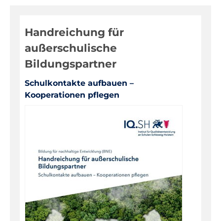
Digitale Medien
Handreichung für
Evaluationen, Bildungsmonitoring
außerschulische
Fortbildungen
Bildungspartner
Informationen für Eltern
Schulkontakte aufbauen –
Inklusion, Sonderpädagogik
Kooperationen pflegen
Pädagogik, Prävention
Über das IQSH
Unterrichts-, Personal-, Schulentwicklung
Unterrichtsfächer
Warenkorb
Kontakt