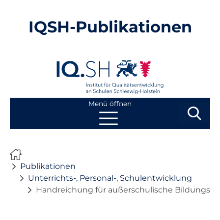
IQSH-Publikationen
Menü öffnen
Suchbegri
Suchen
Navigation
Start
überspringen
Publikationen
Publikationen
Unterrichts-, Personal-, Schulentwicklung
Handreichung für außerschulische Bildungspa
Neuheiten
Ausbildung von Lehrkräften