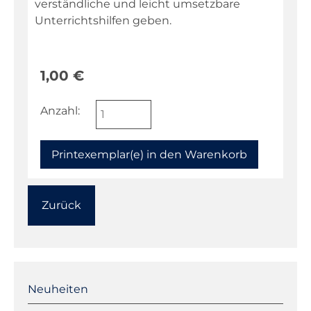
verständliche und leicht umsetzbare
Niederdeutsch
Unterrichtshilfen geben.
Philosophie
Physik
1,00
€
Religion
Sachunterricht
Anzahl:
Sport
Technik
Textillehre
Weltkunde
Zurück
Wirtschaft/Politik
Warenkorb
Navigation
überspringen
Neuheiten
Kontakt