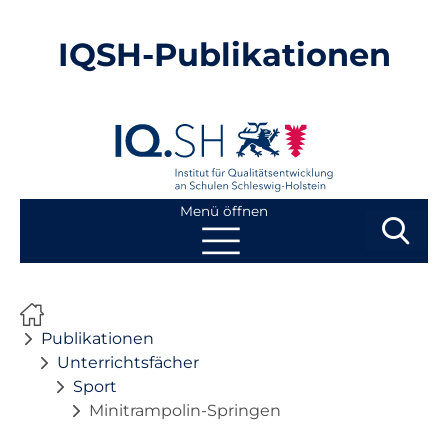
IQSH-Publikationen
Menü öffnen
Suchbegri
Suchen
Navigation
Start
überspringen
Publikationen
Publikationen
Unterrichtsfächer
Sport
Neuheiten
Minitrampolin-Springen
Ausbildung von Lehrkräften