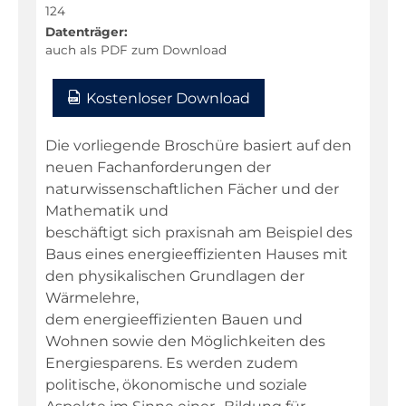
Niederdeutsch
124
Datenträger:
Philosophie
auch als PDF zum Download
Physik
Kostenloser Download
Religion
Sachunterricht
Die vorliegende Broschüre basiert auf den
neuen Fachanforderungen der
Sport
naturwissenschaftlichen Fächer und der
Technik
Mathematik und
beschäftigt sich praxisnah am Beispiel des
Textillehre
Baus eines energieeffizienten Hauses mit
Weltkunde
den physikalischen Grundlagen der
Wirtschaft/Politik
Wärmelehre,
dem energieeffizienten Bauen und
Wohnen sowie den Möglichkeiten des
Warenkorb
Energiesparens. Es werden zudem
politische, ökonomische und soziale
Kontakt