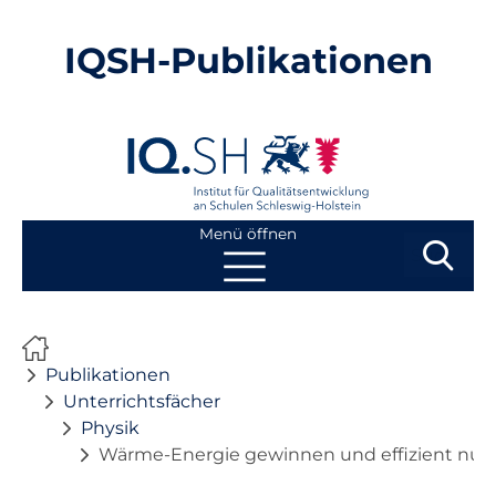
IQSH-Publikationen
Menü öffnen
Suchbegri
Suchen
Navigation
Start
überspringen
Publikationen
Publikationen
Unterrichtsfächer
Physik
Neuheiten
Wärme-Energie gewinnen und effizient nu
Ausbildung von Lehrkräften