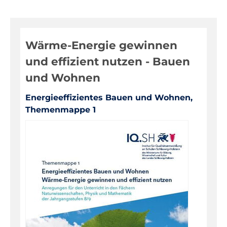
Digitale Medien
Evaluationen, Bildungsmonitoring
Wärme-Energie gewinnen
Fortbildungen
und effizient nutzen - Bauen
Informationen für Eltern
und Wohnen
Inklusion, Sonderpädagogik
Energieeffizientes Bauen und Wohnen,
Pädagogik, Prävention
Themenmappe 1
Über das IQSH
Unterrichts-, Personal-, Schulentwicklung
Unterrichtsfächer
Bilingualer Unterricht
Biologie
Darstellendes Spiel