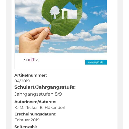
Dänisch
Deutsch
Deutsch als Zweitsprache
Englisch
Französisch
Friesisch
Geographie
Geschichte
Artikelnummer:
04/2019
Kunst
Schulart/Jahrgangsstufe:
Latein
Jahrgangsstufen 8/9
Autorinnen/Autoren:
Mathematik
K.-M. Ricker, B. Hökendorf
Musik
Erscheinungsdatum:
Februar 2019
Naturwissenschaften
Seitenzahl: