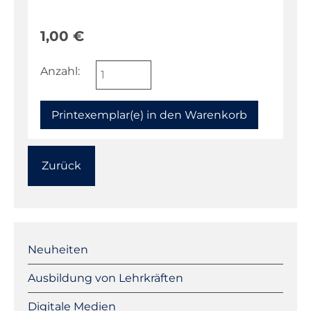
1,00
€
Anzahl:
Zurück
Navigation
überspringen
Neuheiten
Ausbildung von Lehrkräften
Digitale Medien