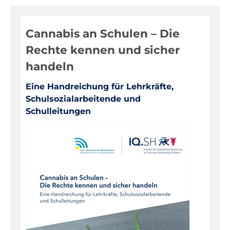
Digitale Medien
Cannabis an Schulen – Die
Evaluationen, Bildungsmonitoring
Rechte kennen und sicher
Fortbildungen
handeln
Informationen für Eltern
Eine Handreichung für Lehrkräfte,
Inklusion, Sonderpädagogik
Schulsozialarbeitende und
Pädagogik, Prävention
Schulleitungen
Über das IQSH
Unterrichts-, Personal-, Schulentwicklung
Unterrichtsfächer
Warenkorb
Kontakt