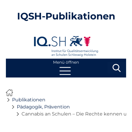
IQSH-Publikationen
Menü öffnen
Suchbegri
Suchen
Navigation
Start
überspringen
Publikationen
Publikationen
Pädagogik, Prävention
Cannabis an Schulen – Die Rechte kennen und
Neuheiten
Ausbildung von Lehrkräften