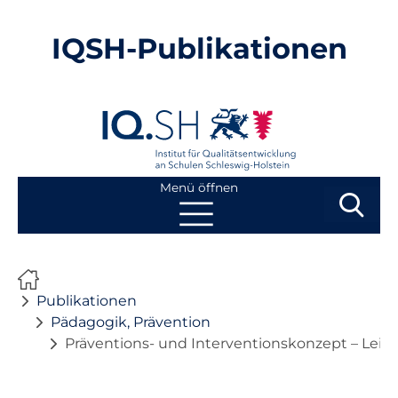
IQSH-Publikationen
Menü öffnen
Suchbegri
Suchen
Navigation
Start
überspringen
Publikationen
Publikationen
Pädagogik, Prävention
Präventions- und Interventionskonzept – Leit
Neuheiten
Ausbildung von Lehrkräften