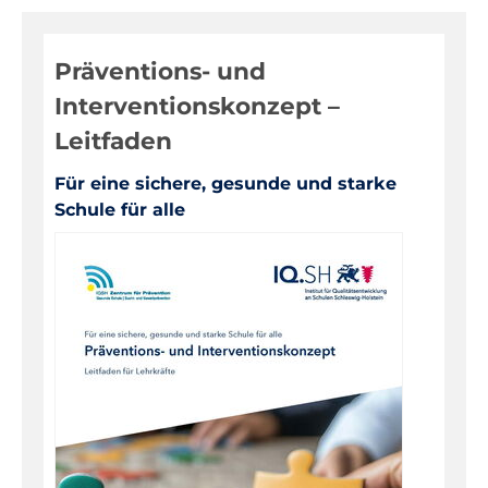
Digitale Medien
Präventions- und
Evaluationen, Bildungsmonitoring
Interventionskonzept –
Fortbildungen
Leitfaden
Informationen für Eltern
Für eine sichere, gesunde und starke
Inklusion, Sonderpädagogik
Schule für alle
Pädagogik, Prävention
Über das IQSH
Unterrichts-, Personal-, Schulentwicklung
Unterrichtsfächer
Warenkorb
Kontakt