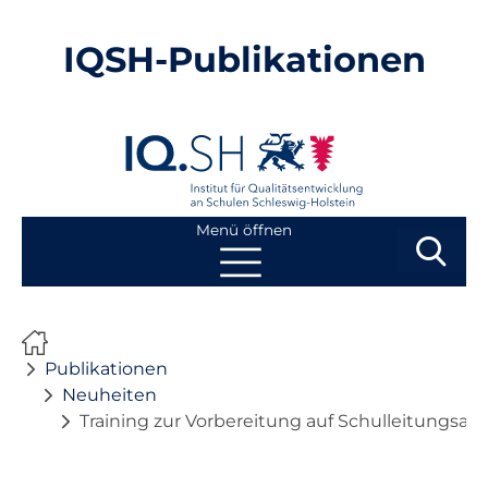
IQSH-Publikationen
Menü öffnen
Suchbegri
Suchen
Navigation
Start
überspringen
Publikationen
Publikationen
Neuheiten
Training zur Vorbereitung auf Schulleitungsau
Neuheiten
Ausbildung von Lehrkräften