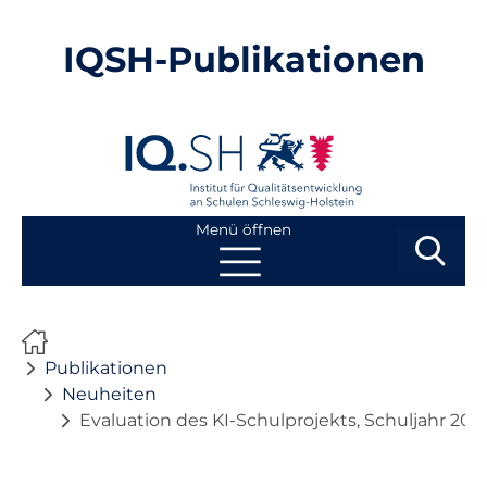
IQSH-Publikationen
Menü öffnen
Suchbegri
Suchen
Navigation
Start
überspringen
Publikationen
Publikationen
Neuheiten
Evaluation des KI-Schulprojekts, Schuljahr 20
Neuheiten
Ausbildung von Lehrkräften