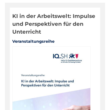
Digitale Medien
KI in der Arbeitswelt: Impulse
Evaluationen, Bildungsmonitoring
und Perspektiven für den
Fortbildungen
Unterricht
Informationen für Eltern
Veranstaltungsreihe
Inklusion, Sonderpädagogik
Pädagogik, Prävention
Über das IQSH
Unterrichts-, Personal-, Schulentwicklung
Unterrichtsfächer
Warenkorb
Kontakt