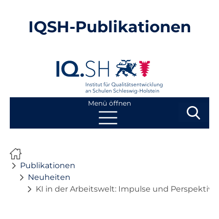
IQSH-Publikationen
Menü öffnen
Suchbegri
Suchen
Navigation
Start
überspringen
Publikationen
Publikationen
Neuheiten
KI in der Arbeitswelt: Impulse und Perspektive
Neuheiten
Ausbildung von Lehrkräften