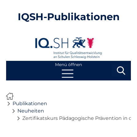
IQSH-Publikationen
Menü öffnen
Suchbegri
Suchen
Navigation
Start
überspringen
Publikationen
Publikationen
Neuheiten
Zertifikatskurs Pädagogische Prävention in de
Neuheiten
Ausbildung von Lehrkräften