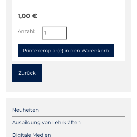
1,00
€
Anzahl:
Zurück
Navigation
überspringen
Neuheiten
Ausbildung von Lehrkräften
Digitale Medien