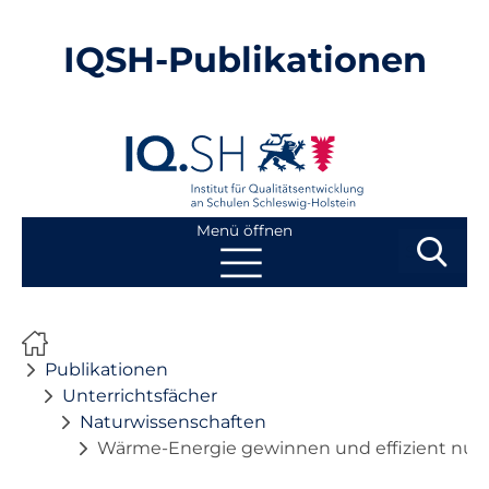
IQSH-Publikationen
Menü öffnen
Suchbegri
Suchen
Navigation
Start
überspringen
Publikationen
Publikationen
Unterrichtsfächer
Naturwissenschaften
Neuheiten
Wärme-Energie gewinnen und effizient nu
Ausbildung von Lehrkräften