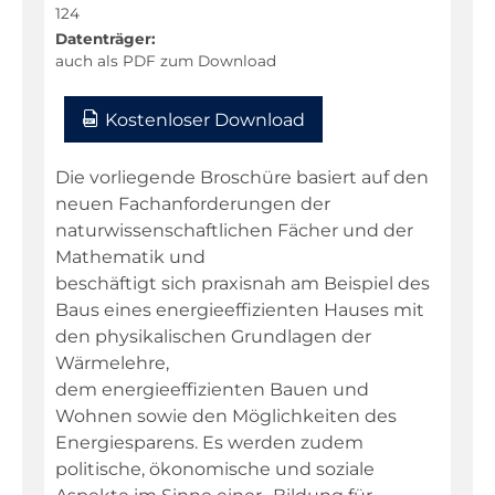
Niederdeutsch
124
Datenträger:
Philosophie
auch als PDF zum Download
Physik
Kostenloser Download
Religion
Sachunterricht
Die vorliegende Broschüre basiert auf den
neuen Fachanforderungen der
Sport
naturwissenschaftlichen Fächer und der
Technik
Mathematik und
beschäftigt sich praxisnah am Beispiel des
Textillehre
Baus eines energieeffizienten Hauses mit
Weltkunde
den physikalischen Grundlagen der
Wirtschaft/Politik
Wärmelehre,
dem energieeffizienten Bauen und
Wohnen sowie den Möglichkeiten des
Warenkorb
Energiesparens. Es werden zudem
politische, ökonomische und soziale
Kontakt