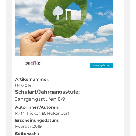
Dänisch
Deutsch
Deutsch als Zweitsprache
Englisch
Französisch
Friesisch
Geographie
Geschichte
Artikelnummer:
04/2019
Kunst
Schulart/Jahrgangsstufe:
Latein
Jahrgangsstufen 8/9
Autorinnen/Autoren:
Mathematik
K.-M. Ricker, B. Hökendorf
Musik
Erscheinungsdatum:
Februar 2019
Naturwissenschaften
Seitenzahl: