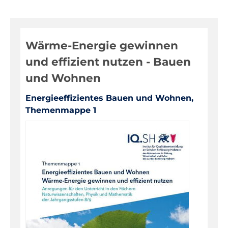
Digitale Medien
Evaluationen, Bildungsmonitoring
Wärme-Energie gewinnen
Fortbildungen
und effizient nutzen - Bauen
Informationen für Eltern
und Wohnen
Inklusion, Sonderpädagogik
Energieeffizientes Bauen und Wohnen,
Pädagogik, Prävention
Themenmappe 1
Über das IQSH
Unterrichts-, Personal-, Schulentwicklung
Unterrichtsfächer
Bilingualer Unterricht
Biologie
Darstellendes Spiel