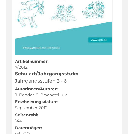
Dänisch
Deutsch
Deutsch als Zweitsprache
Englisch
Französisch
Friesisch
Artikelnummer:
Geographie
7/2012
Schulart/Jahrgangsstufe:
Geschichte
Jahrgangsstufen 3 - 6
Kunst
Autorinnen/Autoren:
J. Bender, S. Brachetti u. a.
Latein
Erscheinungsdatum:
Mathematik
September 2012
Seitenzahl:
Musik
144
Naturwissenschaften
Datenträger:
mit CD