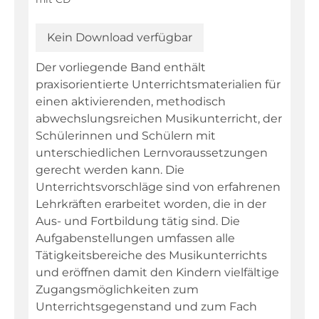
Niederdeutsch
Philosophie
Kein Download verfügbar
Physik
Der vorliegende Band enthält
Religion
praxisorientierte Unterrichtsmaterialien für
einen aktivierenden, methodisch
Sachunterricht
abwechslungsreichen Musikunterricht, der
Sport
Schülerinnen und Schülern mit
unterschiedlichen Lernvoraussetzungen
Technik
gerecht werden kann. Die
Textillehre
Unterrichtsvorschläge sind von erfahrenen
Lehrkräften erarbeitet worden, die in der
Weltkunde
Aus- und Fortbildung tätig sind. Die
Wirtschaft/Politik
Aufgabenstellungen umfassen alle
Tätigkeitsbereiche des Musikunterrichts
Warenkorb
und eröffnen damit den Kindern vielfältige
Zugangsmöglichkeiten zum
Unterrichtsgegenstand und zum Fach
Kontakt