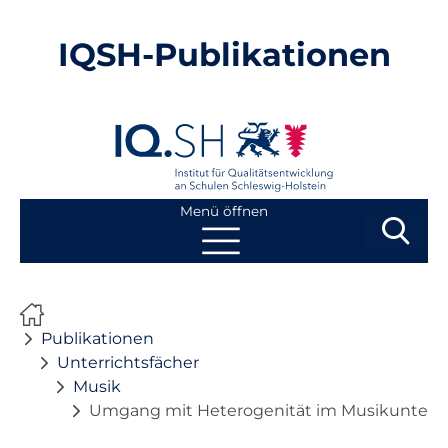
IQSH-Publikationen
Menü öffnen
Suchbegri
Suchen
Navigation
Start
überspringen
Publikationen
Publikationen
Unterrichtsfächer
Musik
Neuheiten
Umgang mit Heterogenität im Musikunterric
Ausbildung von Lehrkräften