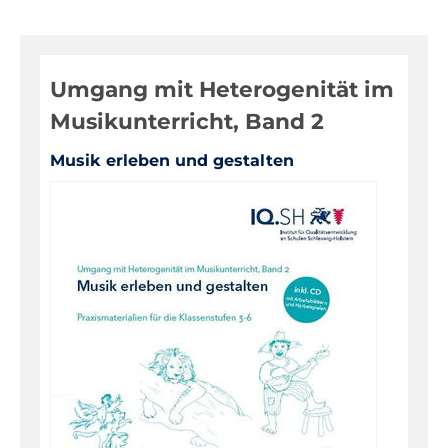
Digitale Medien
Evaluationen, Bildungsmonitoring
Umgang mit Heterogenität im
Fortbildungen
Musikunterricht, Band 2
Informationen für Eltern
Musik erleben und gestalten
Inklusion, Sonderpädagogik
Pädagogik, Prävention
Über das IQSH
Unterrichts-, Personal-, Schulentwicklung
Unterrichtsfächer
Bilingualer Unterricht
Biologie
Darstellendes Spiel