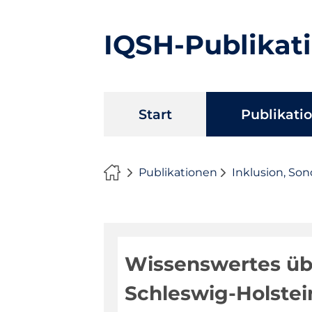
IQSH-Publikat
Navigation
Start
Publikati
überspringen
Publikationen
Inklusion, So
Wissenswertes üb
Schleswig-Holstei