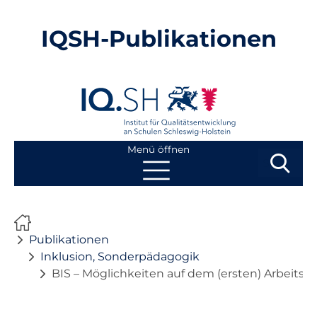
IQSH-Publikationen
Menü öffnen
Suchbegri
Suchen
Navigation
Start
überspringen
Publikationen
Publikationen
Inklusion, Sonderpädagogik
BIS – Möglichkeiten auf dem (ersten) Arbeitsm
Neuheiten
Ausbildung von Lehrkräften