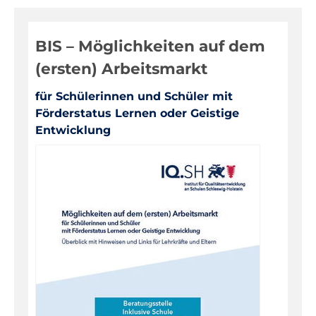
Digitale Medien
BIS – Möglichkeiten auf dem
Evaluationen, Bildungsmonitoring
(ersten) Arbeitsmarkt
Fortbildungen
für Schülerinnen und Schüler mit
Informationen für Eltern
Förderstatus Lernen oder Geistige
Inklusion, Sonderpädagogik
Entwicklung
Pädagogik, Prävention
Über das IQSH
Unterrichts-, Personal-, Schulentwicklung
Unterrichtsfächer
Warenkorb
Kontakt