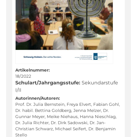
Dänisch
Deutsch
Deutsch als Zweitsprache
Englisch
Französisch
Friesisch
Geographie
Artikelnummer:
Geschichte
18/2022
Schulart/Jahrgangsstufe:
Sekundarstufe
Kunst
I/II
Latein
Autorinnen/Autoren:
Prof. Dr. Julia Bernstein, Freya Elvert, Fabian Gohl,
Mathematik
Dr. habil. Bettina Goldberg, Jenna Melzer, Dr.
Gunnar Meyer, Meike Niehaus, Hanna Nieschlag,
Musik
Dr. Julia Richter, Dr. Dirk Sadowski, Dr. Jan-
Christian Schwarz, Michael Seifert, Dr. Benjamin
Naturwissenschaften
Stello