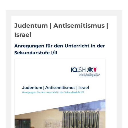
Digitale Medien
Evaluationen, Bildungsmonitoring
Judentum | Antisemitismus |
Fortbildungen
Israel
Informationen für Eltern
Anregungen für den Unterricht in der
Inklusion, Sonderpädagogik
Sekundarstufe I/II
Pädagogik, Prävention
Über das IQSH
Unterrichts-, Personal-, Schulentwicklung
Unterrichtsfächer
Bilingualer Unterricht
Biologie
Darstellendes Spiel