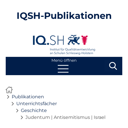
IQSH-Publikationen
Menü öffnen
Suchbegri
Suchen
Navigation
Start
überspringen
Publikationen
Publikationen
Unterrichtsfächer
Geschichte
Neuheiten
Judentum | Antisemitismus | Israel
Ausbildung von Lehrkräften