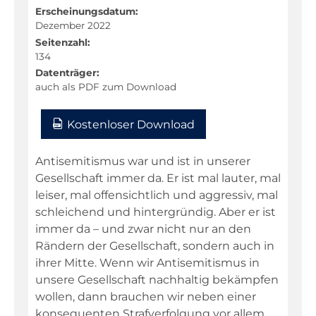
Niederdeutsch
Erscheinungsdatum:
Dezember 2022
Philosophie
Seitenzahl:
134
Physik
Datenträger:
Religion
auch als PDF zum Download
Sachunterricht
Kostenloser Download
Sport
Technik
Antisemitismus war und ist in unserer
Gesellschaft immer da. Er ist mal lauter, mal
Textillehre
leiser, mal offensichtlich und aggressiv, mal
Weltkunde
schleichend und hintergründig. Aber er ist
immer da – und zwar nicht nur an den
Wirtschaft/Politik
Rändern der Gesellschaft, sondern auch in
ihrer Mitte. Wenn wir Antisemitismus in
Warenkorb
unsere Gesellschaft nachhaltig bekämpfen
wollen, dann brauchen wir neben einer
Kontakt
konsequenten Strafverfolgung vor allem