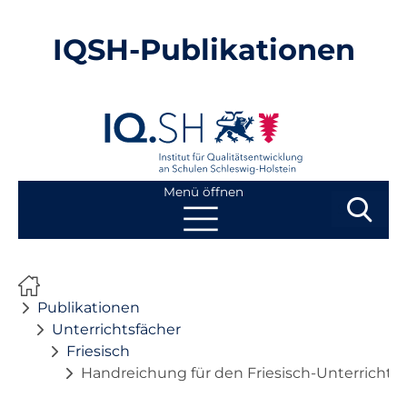
IQSH-Publikationen
Menü öffnen
Suchbegri
Suchen
Navigation
Start
überspringen
Publikationen
Publikationen
Unterrichtsfächer
Friesisch
Neuheiten
Handreichung für den Friesisch-Unterricht,
Ausbildung von Lehrkräften