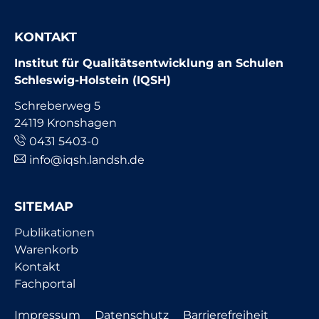
KONTAKT
Institut für Qualitätsentwicklung an Schulen
Schleswig-Holstein (IQSH)
Schreberweg 5
24119 Kronshagen
0431 5403-0
info@iqsh.landsh.de
SITEMAP
Navigation
Publikationen
überspringen
Warenkorb
Kontakt
Fachportal
Navigation
Impressum
Datenschutz
Barrierefreiheit