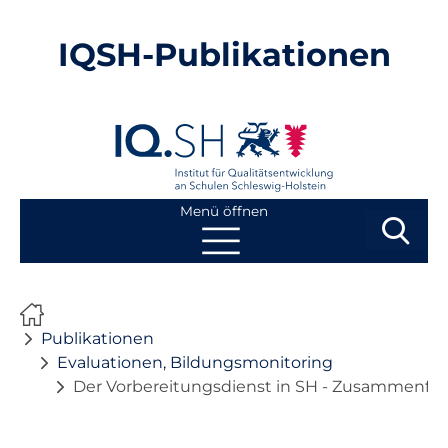
IQSH-Publikationen
Menü öffnen
Suchbegri
Suchen
Navigation
Start
überspringen
Publikationen
Publikationen
Evaluationen, Bildungsmonitoring
Der Vorbereitungsdienst in SH - Zusammenfas
Neuheiten
Ausbildung von Lehrkräften