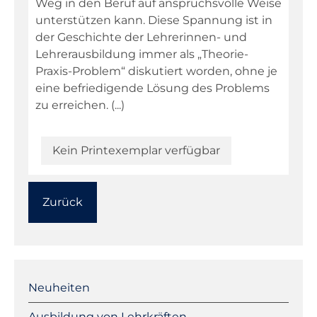
Weg in den Beruf auf anspruchsvolle Weise
unterstützen kann. Diese Spannung ist in
der Geschichte der Lehrerinnen- und
Lehrerausbildung immer als „Theorie-
Praxis-Problem“ diskutiert worden, ohne je
eine befriedigende Lösung des Problems
zu erreichen. (...)
Kein Printexemplar verfügbar
Zurück
Navigation
überspringen
Neuheiten
Ausbildung von Lehrkräften