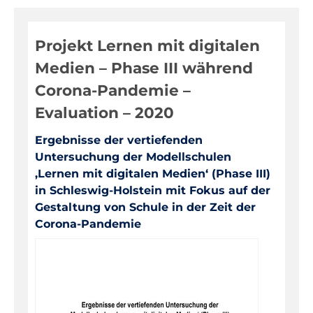
Digitale Medien
Projekt Lernen mit digitalen
Evaluationen, Bildungsmonitoring
Medien – Phase III während
Fortbildungen
Corona-Pandemie –
Informationen für Eltern
Evaluation – 2020
Inklusion, Sonderpädagogik
Ergebnisse der vertiefenden
Pädagogik, Prävention
Untersuchung der Modellschulen
Über das IQSH
‚Lernen mit digitalen Medien‘ (Phase III)
in Schleswig-Holstein mit Fokus auf der
Unterrichts-, Personal-, Schulentwicklung
Gestaltung von Schule in der Zeit der
Unterrichtsfächer
Corona-Pandemie
Warenkorb
Kontakt