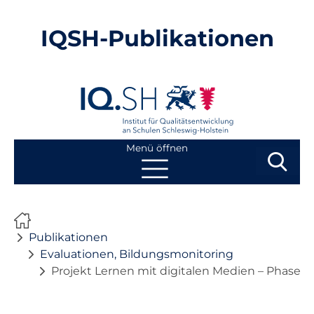
IQSH-Publikationen
Menü öffnen
Suchbegri
Suchen
Navigation
Start
überspringen
Publikationen
Publikationen
Evaluationen, Bildungsmonitoring
Projekt Lernen mit digitalen Medien – Phase 
Neuheiten
Ausbildung von Lehrkräften