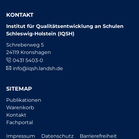
KONTAKT
Institut für Qualitätsentwicklung an Schulen
Schleswig-Holstein (IQSH)
Schreberweg 5
24119 Kronshagen
0431 5403-0
info@iqsh.landsh.de
SITEMAP
Navigation
Publikationen
überspringen
Warenkorb
Kontakt
Fachportal
Navigation
Impressum
Datenschutz
Barrierefreiheit