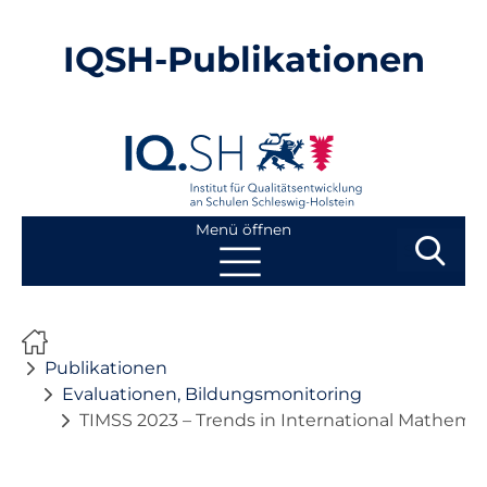
IQSH-Publikationen
Menü öffnen
Suchbegri
Suchen
Navigation
Start
überspringen
Publikationen
Publikationen
Evaluationen, Bildungsmonitoring
TIMSS 2023 – Trends in International Mathema
Neuheiten
Ausbildung von Lehrkräften