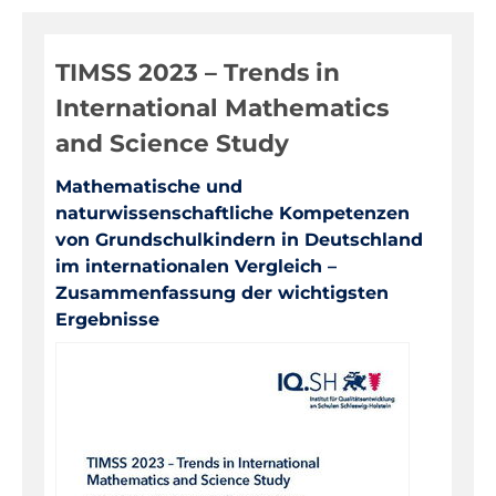
Digitale Medien
TIMSS 2023 – Trends in
Evaluationen, Bildungsmonitoring
International Mathematics
Fortbildungen
and Science Study
Informationen für Eltern
Mathematische und
Inklusion, Sonderpädagogik
naturwissenschaftliche Kompetenzen
Pädagogik, Prävention
von Grundschulkindern in Deutschland
im internationalen Vergleich –
Über das IQSH
Zusammenfassung der wichtigsten
Unterrichts-, Personal-, Schulentwicklung
Ergebnisse
Unterrichtsfächer
Warenkorb
Kontakt