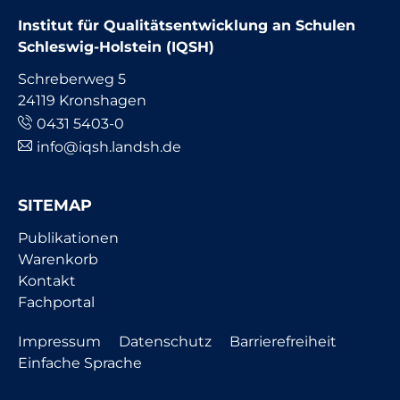
Institut für Qualitätsentwicklung an Schulen
Schleswig-Holstein (IQSH)
Schreberweg 5
24119 Kronshagen
0431 5403-0
info@iqsh.landsh.de
SITEMAP
Navigation
Publikationen
überspringen
Warenkorb
Kontakt
Fachportal
Navigation
Impressum
Datenschutz
Barrierefreiheit
überspringen
Einfache Sprache