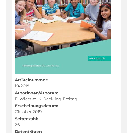
Dänisch
Deutsch
Deutsch als Zweitsprache
Englisch
Französisch
Friesisch
Geographie
Geschichte
Artikelnummer:
Kunst
10/2019
Autorinnen/Autoren:
Latein
F. Wietzke, K. Reckling-Freitag
Mathematik
Erscheinungsdatum:
Oktober 2019
Musik
Seitenzahl:
26
Naturwissenschaften
Datenträger: