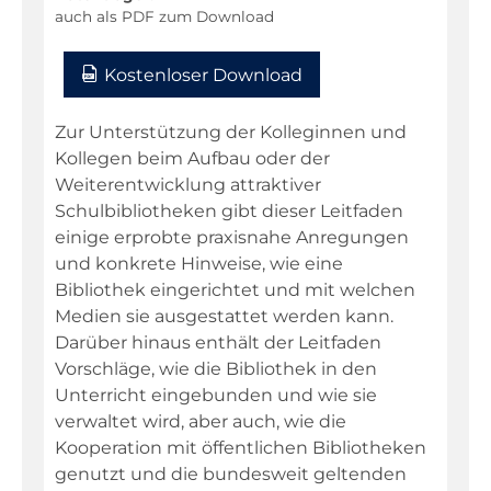
Niederdeutsch
auch als PDF zum Download
Philosophie
Kostenloser Download
Physik
Religion
Zur Unterstützung der Kolleginnen und
Kollegen beim Aufbau oder der
Sachunterricht
Weiterentwicklung attraktiver
Sport
Schulbibliotheken gibt dieser Leitfaden
einige erprobte praxisnahe Anregungen
Technik
und konkrete Hinweise, wie eine
Textillehre
Bibliothek eingerichtet und mit welchen
Medien sie ausgestattet werden kann.
Weltkunde
Darüber hinaus enthält der Leitfaden
Wirtschaft/Politik
Vorschläge, wie die Bibliothek in den
Unterricht eingebunden und wie sie
Warenkorb
verwaltet wird, aber auch, wie die
Kooperation mit öffentlichen Bibliotheken
genutzt und die bundesweit geltenden
Kontakt