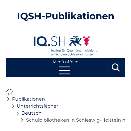
IQSH-Publikationen
Menü öffnen
Suchbegri
Suchen
Navigation
Start
überspringen
Publikationen
Publikationen
Unterrichtsfächer
Deutsch
Neuheiten
Schulbibliotheken in Schleswig-Holstein neu
Ausbildung von Lehrkräften