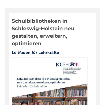
Digitale Medien
Evaluationen, Bildungsmonitoring
Schulbibliotheken in
Fortbildungen
Schleswig-Holstein neu
Informationen für Eltern
gestalten, erweitern,
Inklusion, Sonderpädagogik
optimieren
Pädagogik, Prävention
Leitfaden für Lehrkräfte
Über das IQSH
Unterrichts-, Personal-, Schulentwicklung
Unterrichtsfächer
Bilingualer Unterricht
Biologie
Darstellendes Spiel