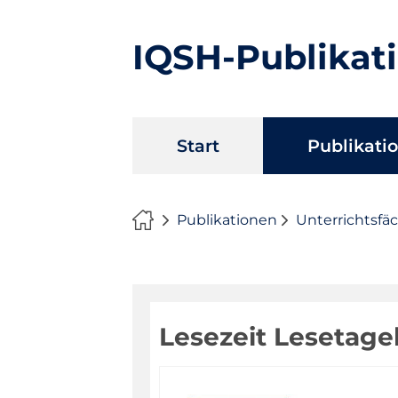
IQSH-Publikat
Navigation
Start
Publikati
überspringen
Publikationen
Unterrichtsfä
Lesezeit Lesetag