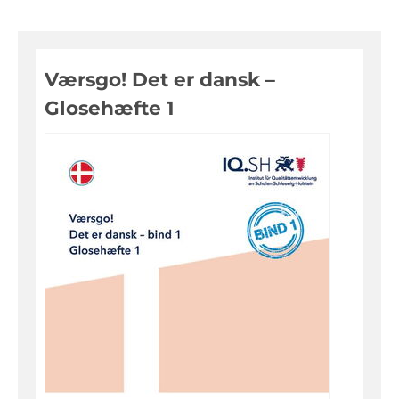
Digitale Medien
Evaluationen, Bildungsmonitoring
Værsgo! Det er dansk –
Fortbildungen
Glosehæfte 1
Informationen für Eltern
Inklusion, Sonderpädagogik
Pädagogik, Prävention
Über das IQSH
Unterrichts-, Personal-, Schulentwicklung
Unterrichtsfächer
Bilingualer Unterricht
Biologie
Darstellendes Spiel