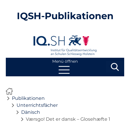
IQSH-Publikationen
Menü öffnen
Suchbegri
Suchen
Navigation
Start
überspringen
Publikationen
Publikationen
Unterrichtsfächer
Dänisch
Neuheiten
Værsgo! Det er dansk – Glosehæfte 1
Ausbildung von Lehrkräften