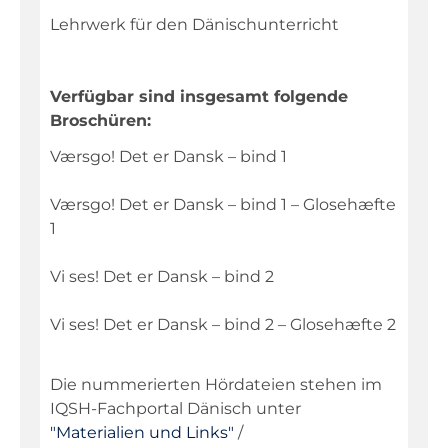
Niederdeutsch
Lehrwerk für den Dänischunterricht
Philosophie
Physik
Verfügbar sind insgesamt folgende
Religion
Broschüren:
Sachunterricht
Værsgo! Det er Dansk – bind 1
Sport
Værsgo! Det er Dansk – bind 1 – Glosehæfte
Technik
1
Textillehre
Vi ses! Det er Dansk – bind 2
Weltkunde
Vi ses! Det er Dansk – bind 2 – Glosehæfte 2
Wirtschaft/Politik
Warenkorb
Die nummerierten Hördateien stehen im
IQSH-Fachportal Dänisch unter
"Materialien und Links"
/
Kontakt