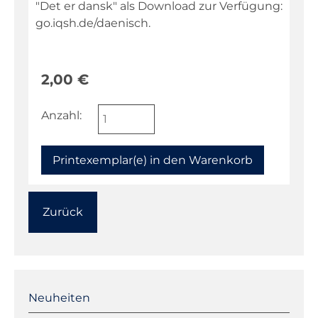
"Det er dansk" als Download zur Verfügung:
go.iqsh.de/daenisch.
Fachportal
2,00
€
Anzahl:
Zurück
Navigation
überspringen
Neuheiten