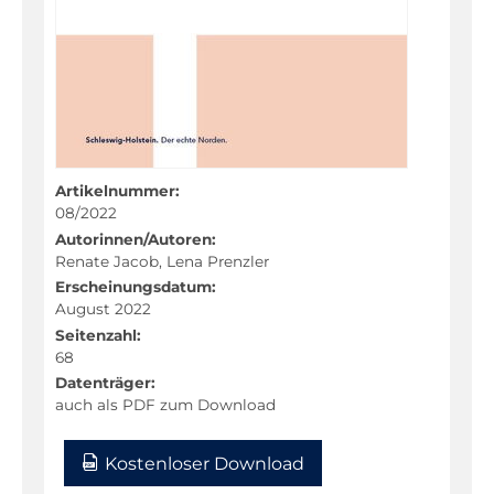
Dänisch
Deutsch
Deutsch als Zweitsprache
Englisch
Französisch
Artikelnummer:
Friesisch
08/2022
Geographie
Autorinnen/Autoren:
Renate Jacob, Lena Prenzler
Geschichte
Erscheinungsdatum:
August 2022
Kunst
Seitenzahl:
Latein
68
Datenträger:
Mathematik
auch als PDF zum Download
Musik
Kostenloser Download
Naturwissenschaften